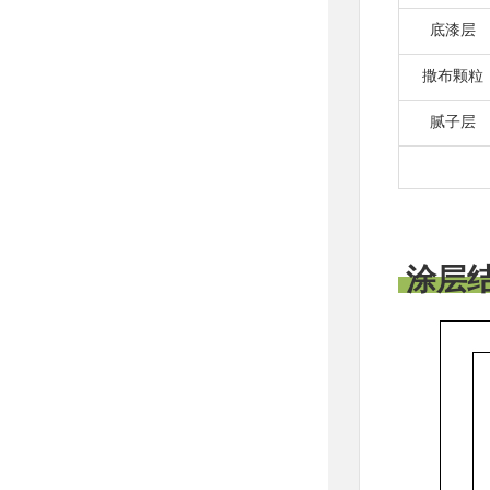
底漆层
撒布颗粒
腻子层
涂层