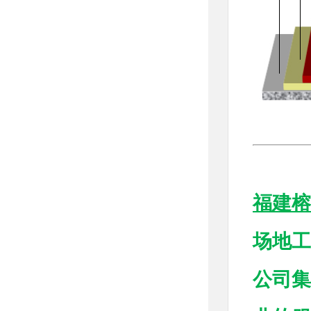
福建榕
场地工
公司集