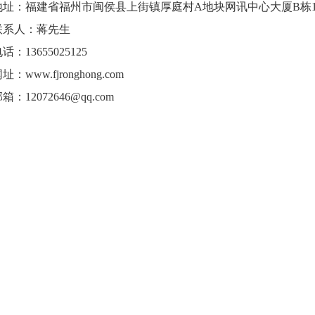
地址：福建省福州市闽侯县上街镇厚庭村A地块网讯中心大厦B栋13楼
联系人：蒋先生
话：13655025125
网址：
www.fjronghong.com
箱：12072646@qq.com