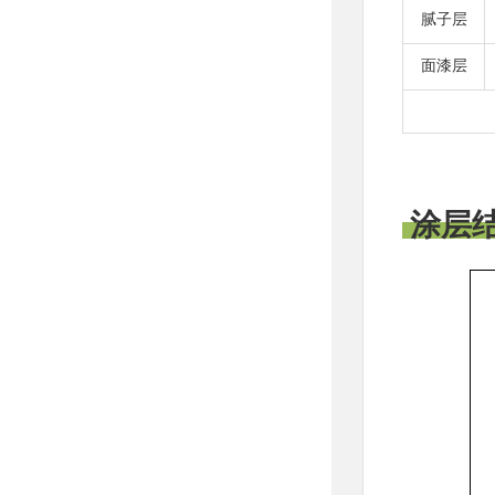
腻子层
面漆层
涂层