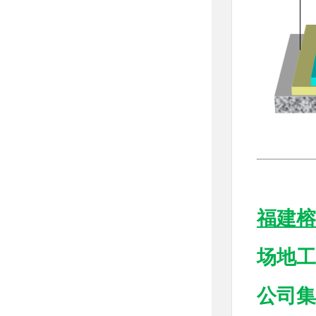
福建榕
场地工
公司集